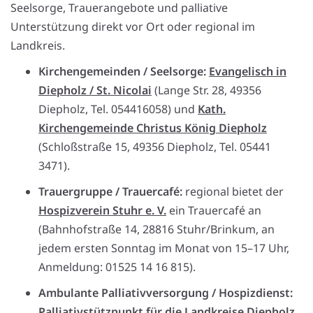
Seelsorge, Trauerangebote und palliative
Unterstützung direkt vor Ort oder regional im
Landkreis.
Kirchengemeinden / Seelsorge:
Evangelisch in
Diepholz / St. Nicolai
(Lange Str. 28, 49356
Diepholz, Tel. 054416058) und
Kath.
Kirchengemeinde Christus König Diepholz
(Schloßstraße 15, 49356 Diepholz, Tel. 05441
3471).
Trauergruppe / Trauercafé:
regional bietet der
Hospizverein Stuhr e. V.
ein Trauercafé an
(Bahnhofstraße 14, 28816 Stuhr/Brinkum, an
jedem ersten Sonntag im Monat von 15–17 Uhr,
Anmeldung: 01525 14 16 815).
Ambulante Palliativversorgung / Hospizdienst:
Palliativstützpunkt für die Landkreise Diepholz