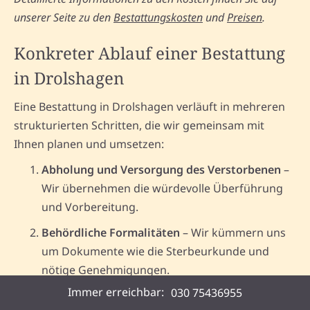
unserer Seite zu den
Bestattungskosten
und
Preisen
.
Konkreter Ablauf einer Bestattung
in Drolshagen
Eine Bestattung in Drolshagen verläuft in mehreren
strukturierten Schritten, die wir gemeinsam mit
Ihnen planen und umsetzen:
Abholung und Versorgung des Verstorbenen
–
Wir übernehmen die würdevolle Überführung
und Vorbereitung.
Behördliche Formalitäten
– Wir kümmern uns
um Dokumente wie die Sterbeurkunde und
nötige Genehmigungen.
Immer erreichbar:
030 75436955
Planung der Bestattung
– Auswahl der