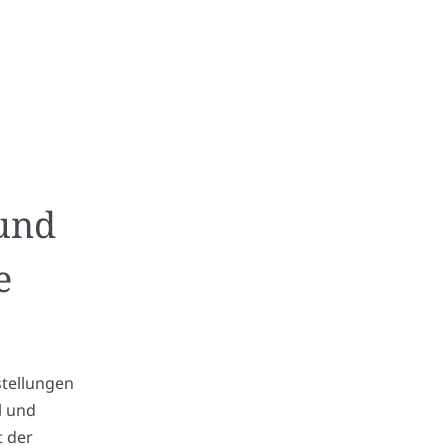
 und
e
stellungen
l und
t der