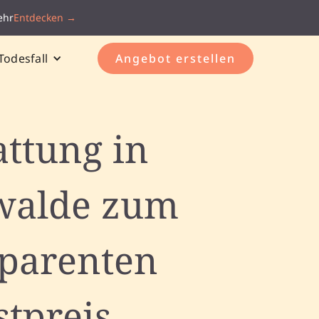
ehr
Entdecken →
Todesfall
Angebot erstellen
attung in
walde zum
sparenten
stpreis