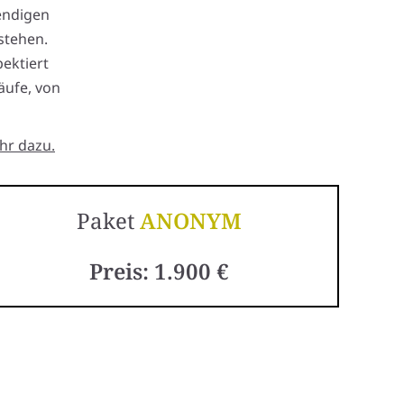
endigen
stehen.
ektiert
äufe, von
hr dazu.
Paket
ANONYM
Preis: 1.900 €