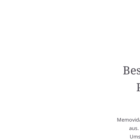
Bes
Memovida 
aus.
Umse