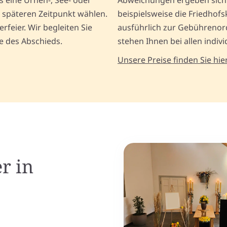
s eine Urnen-, See- oder
Abweichungen ergeben sich 
 späteren Zeitpunkt wählen.
beispielsweise die Friedhofs
rfeier. Wir begleiten Sie
ausführlich zur Gebührenor
e des Abschieds.
stehen Ihnen bei allen indiv
Unsere Preise finden Sie hier
r in