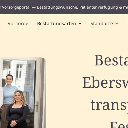
s Vorsorgeportal — Bestattungswünsche, Patientenverfügung & m
Vorsorge
Bestattungsarten
Standorte
Best
Ebers
tran
Fe