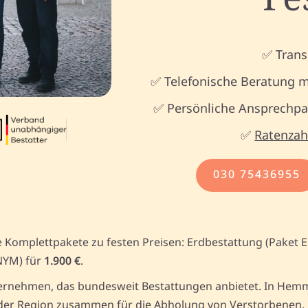
✅ Trans
✅ Telefonische Beratung m
✅ Persönliche Ansprechpar
✅
Ratenzah
030 75436955
 Komplettpakete zu festen Preisen: Erdbestattung (Paket 
NYM) für
1.900 €
.
ernehmen, das bundesweit Bestattungen anbietet. In Hemmi
er Region zusammen für die Abholung von Verstorbenen. Un