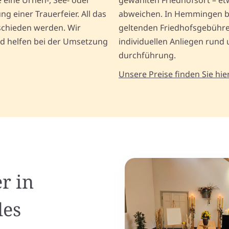
 eine Urnen-, See- oder
gewählten Friedhofsort – e
g einer Trauerfeier. All das
abweichen. In Hemmingen ber
schieden werden. Wir
geltenden Friedhofsgebühren
und helfen bei der Umsetzung
individuellen Anliegen rund
durchführung.
Unsere Preise finden Sie hier
r in
les