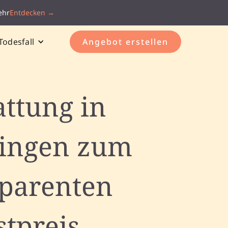
ehr
Entdecken →
Todesfall
Angebot erstellen
attung in
ngen zum
sparenten
stpreis