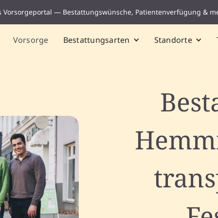
s Vorsorgeportal — Bestattungswünsche, Patientenverfügung & m
Vorsorge
Bestattungsarten
Standorte
Best
Hemmi
tran
Fe