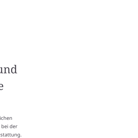
 und
e
lichen
 bei der
stattung.