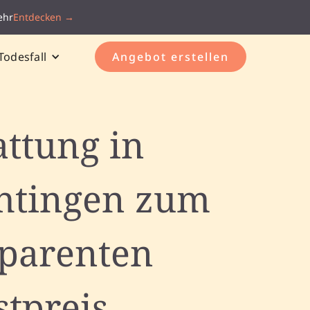
ehr
Entdecken →
Todesfall
Angebot erstellen
attung in
htingen zum
sparenten
stpreis