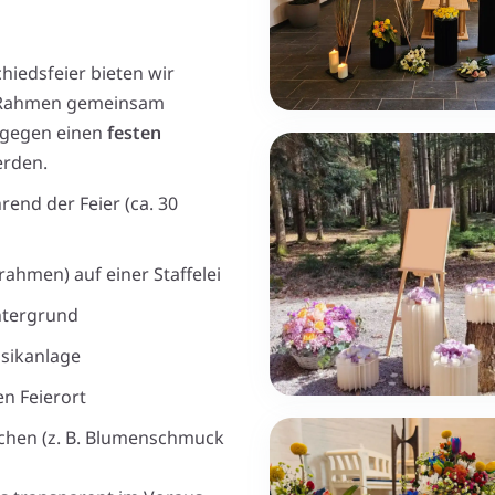
chiedsfeier bieten wir
em Rahmen gemeinsam
 gegen einen
festen
erden.
end der Feier (ca. 30
ahmen) auf einer Staffelei
intergrund
usikanlage
n Feierort
chen (z. B. Blumenschmuck