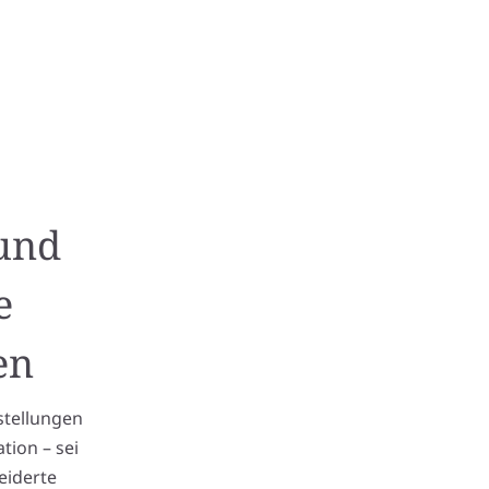
 und
e
en
stellungen
tion – sei
eiderte