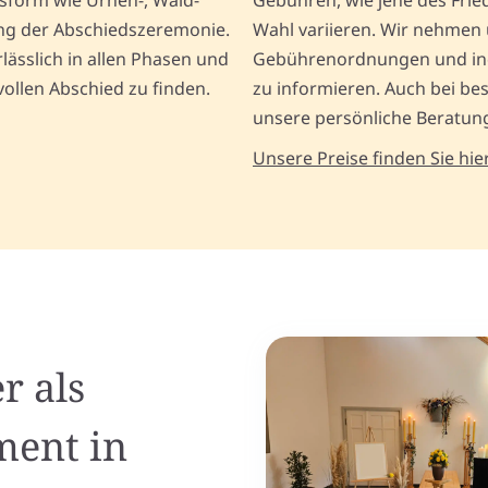
gsform wie Urnen-, Wald-
Gebühren, wie jene des Frie
ung der Abschiedszeremonie.
Wahl variieren. Wir nehmen 
lässlich in allen Phasen und
Gebührenordnungen und indi
ollen Abschied zu finden.
zu informieren. Auch bei be
unsere persönliche Beratung
Unsere Preise finden Sie hier
r als
ment in