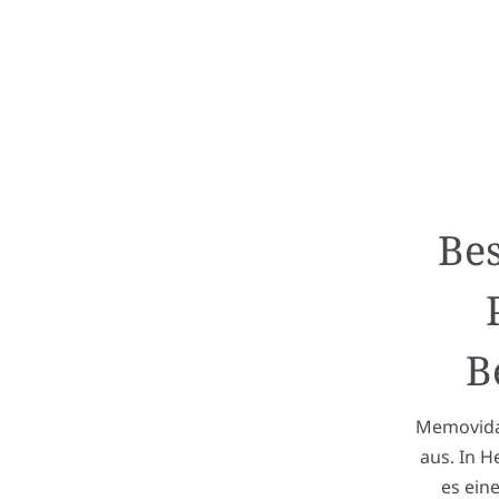
Bes
B
Memovida 
aus. In H
es ein