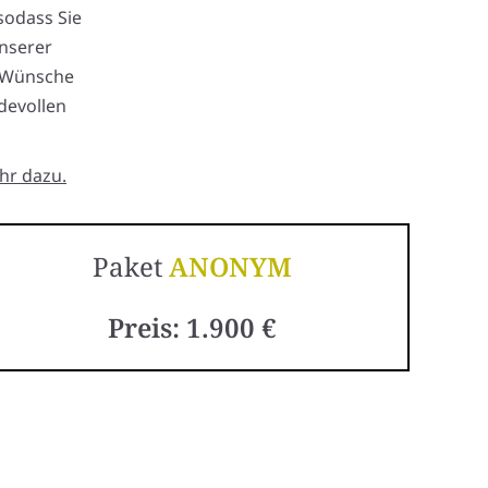
sodass Sie
nserer
e Wünsche
devollen
hr dazu.
Paket
ANONYM
Preis: 1.900 €