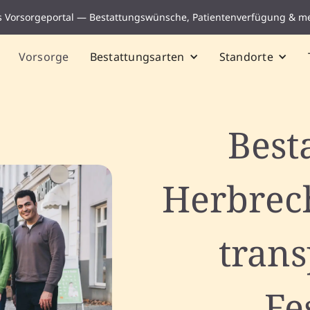
s Vorsorgeportal — Bestattungswünsche, Patientenverfügung & m
Vorsorge
Bestattungsarten
Standorte
Best
Herbrec
tran
Fe