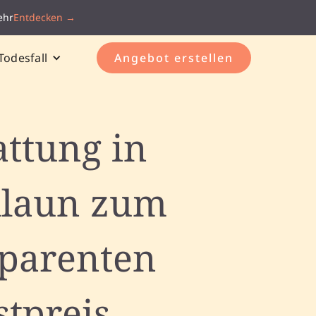
ehr
Entdecken →
Todesfall
Angebot erstellen
attung in
llaun zum
sparenten
stpreis