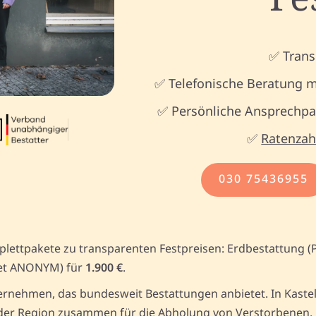
✅ Trans
✅ Telefonische Beratung m
✅ Persönliche Ansprechpar
✅
Ratenzah
030 75436955
plettpakete zu transparenten Festpreisen: Erdbestattung (
et ANONYM) für
1.900 €
.
rnehmen, das bundesweit Bestattungen anbietet. In Kastell
er Region zusammen für die Abholung von Verstorbenen. Un