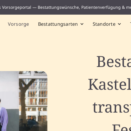
s Vorsorgeportal — Bestattungswünsche, Patientenverfügung & m
Vorsorge
Bestattungsarten
Standorte
Best
Kaste
tran
Fe