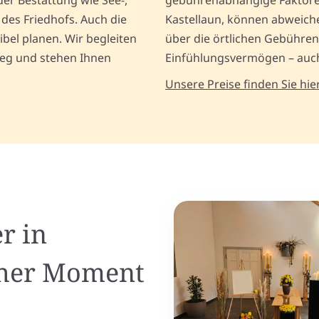
er Bestattung wie See-,
gebührenabhängige Faktoren,
des Friedhofs. Auch die
Kastellaun, können abweiche
xibel planen. Wir begleiten
über die örtlichen Gebühren
Weg und stehen Ihnen
Einfühlungsvermögen – auch
Unsere Preise finden Sie hier
r in
icher Moment