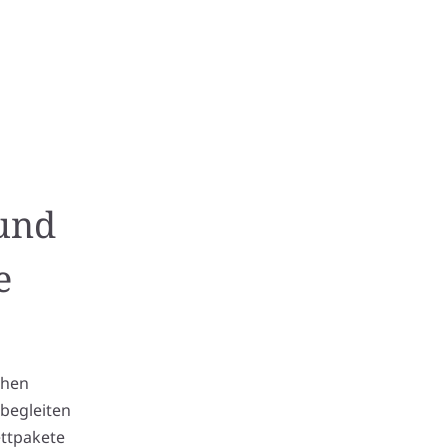
 und
e
chen
 begleiten
ettpakete