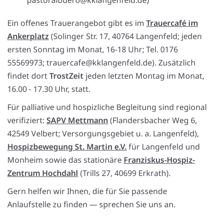
pastoralbuero@kklangenfeld.de)
Ein offenes Trauerangebot gibt es im
Trauercafé im
Ankerplatz
(Solinger Str. 17, 40764 Langenfeld; jeden
ersten Sonntag im Monat, 16-18 Uhr; Tel. 0176
55569973; trauercafe@kklangenfeld.de). Zusätzlich
findet dort
TrostZeit
jeden letzten Montag im Monat,
16.00 - 17.30 Uhr, statt.
Für palliative und hospizliche Begleitung sind regional
verifiziert:
SAPV Mettmann
(Flandersbacher Weg 6,
42549 Velbert; Versorgungsgebiet u. a. Langenfeld),
Hospizbewegung St. Martin e.V.
für Langenfeld und
Monheim sowie das stationäre
Franziskus-Hospiz-
Zentrum Hochdahl
(Trills 27, 40699 Erkrath).
Gern helfen wir Ihnen, die für Sie passende
Anlaufstelle zu finden — sprechen Sie uns an.