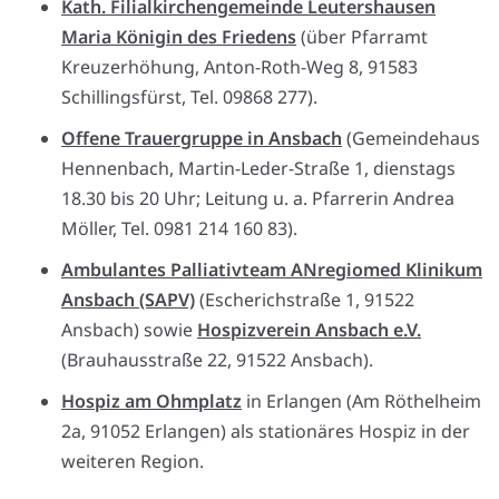
Kath. Filialkirchengemeinde Leutershausen
Maria Königin des Friedens
(über Pfarramt
Kreuzerhöhung, Anton-Roth-Weg 8, 91583
Schillingsfürst, Tel. 09868 277).
Offene Trauergruppe in Ansbach
(Gemeindehaus
Hennenbach, Martin-Leder-Straße 1, dienstags
18.30 bis 20 Uhr; Leitung u. a. Pfarrerin Andrea
Möller, Tel. 0981 214 160 83).
Ambulantes Palliativteam ANregiomed Klinikum
Ansbach (SAPV)
(Escherichstraße 1, 91522
Ansbach) sowie
Hospizverein Ansbach e.V.
(Brauhausstraße 22, 91522 Ansbach).
Hospiz am Ohmplatz
in Erlangen (Am Röthelheim
2a, 91052 Erlangen) als stationäres Hospiz in der
weiteren Region.