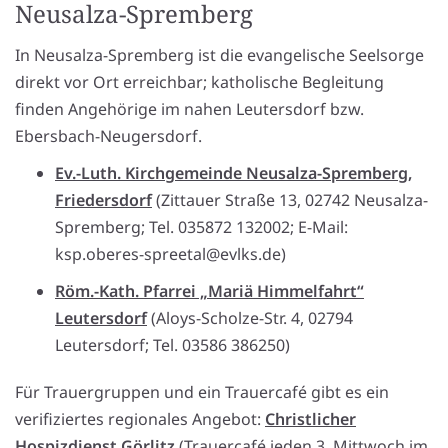
Neusalza-Spremberg
In Neusalza-Spremberg ist die evangelische Seelsorge
direkt vor Ort erreichbar; katholische Begleitung
finden Angehörige im nahen Leutersdorf bzw.
Ebersbach-Neugersdorf.
Ev.-Luth. Kirchgemeinde Neusalza-Spremberg,
Friedersdorf
(Zittauer Straße 13, 02742 Neusalza-
Spremberg; Tel. 035872 132002; E-Mail:
ksp.oberes-spreetal@evlks.de)
Röm.-Kath. Pfarrei „Mariä Himmelfahrt“
Leutersdorf
(Aloys-Scholze-Str. 4, 02794
Leutersdorf; Tel. 03586 386250)
Für Trauergruppen und ein Trauercafé gibt es ein
verifiziertes regionales Angebot:
Christlicher
Hospizdienst Görlitz
(Trauercafé jeden 3. Mittwoch im