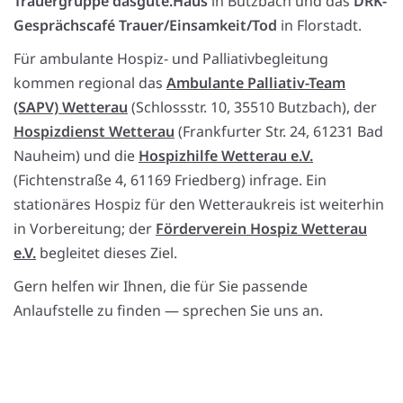
Trauergruppe dasgute.Haus
in Butzbach und das
DRK-
Gesprächscafé Trauer/Einsamkeit/Tod
in Florstadt.
Für ambulante Hospiz- und Palliativbegleitung
kommen regional das
Ambulante Palliativ-Team
(SAPV) Wetterau
(Schlossstr. 10, 35510 Butzbach), der
Hospizdienst Wetterau
(Frankfurter Str. 24, 61231 Bad
Nauheim) und die
Hospizhilfe Wetterau e.V.
(Fichtenstraße 4, 61169 Friedberg) infrage. Ein
stationäres Hospiz für den Wetteraukreis ist weiterhin
in Vorbereitung; der
Förderverein Hospiz Wetterau
e.V.
begleitet dieses Ziel.
Gern helfen wir Ihnen, die für Sie passende
Anlaufstelle zu finden — sprechen Sie uns an.