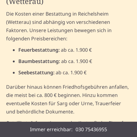
(Wetterau)
Die Kosten einer Bestattung in Reichelsheim
(Wetterau) sind abhängig von verschiedenen
Faktoren. Unsere Leistungen bewegen sich in
folgenden Preisbereichen:
Feuerbestattung:
ab ca. 1.900 €
Baumbestattung:
ab ca. 1.900 €
Seebestattung:
ab ca. 1.900 €
Darüber hinaus können Friedhofsgebühren anfallen,
die meist bei ca. 800 € beginnen. Hinzu kommen
eventuelle Kosten für Sarg oder Urne, Trauerfeier
und behördliche Dokumente.
Detaillierte Informationen zu den Kosten finden Sie auf
Immer erreichbar:
030 75436955
unserer Seite zu den
Bestattungskosten
und
Preisen
.