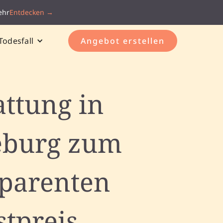
ehr
Entdecken →
Todesfall
Angebot erstellen
attung in
burg zum
sparenten
stpreis