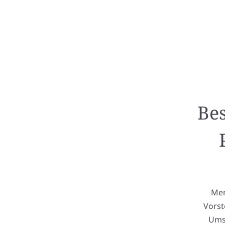
Bes
Mem
Vorst
Umse