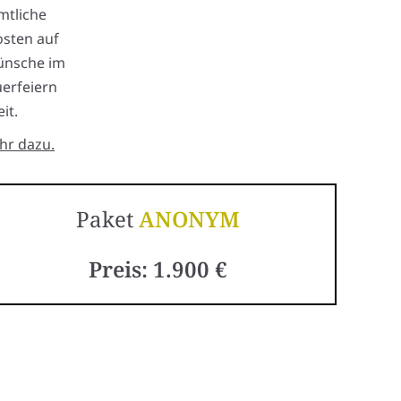
mtliche
osten auf
ünsche im
uerfeiern
it.
hr dazu.
Paket
ANONYM
Preis: 1.900 €