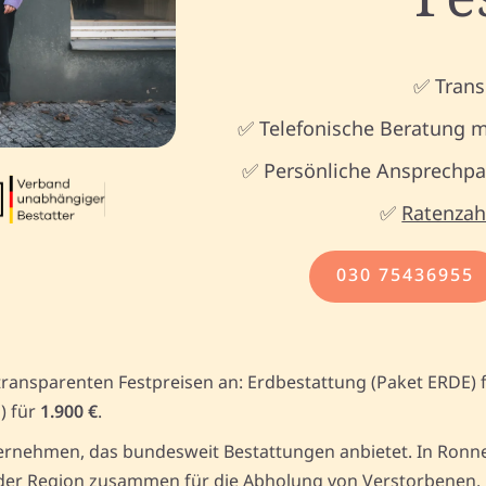
✅ Trans
✅ Telefonische Beratung m
✅ Persönliche Ansprechpar
✅
Ratenzah
030 75436955
transparenten Festpreisen an: Erdbestattung (Paket ERDE) 
) für
1.900 €
.
rnehmen, das bundesweit Bestattungen anbietet. In Ronneb
er Region zusammen für die Abholung von Verstorbenen. Un