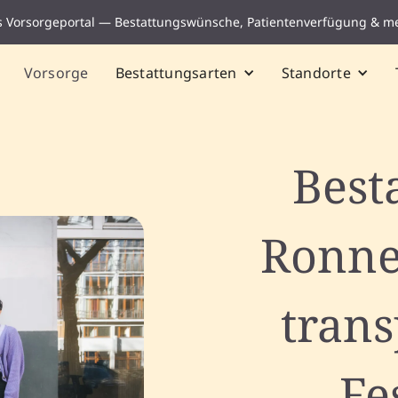
s Vorsorgeportal — Bestattungswünsche, Patientenverfügung & m
Vorsorge
Bestattungsarten
Standorte
Best
Ronne
tran
Fe