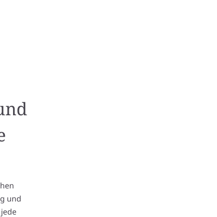
 und
e
chen
ng und
 jede