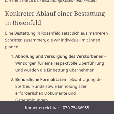
unserer Seite zu den
Bestattungskosten
und
Preisen
.
Konkreter Ablauf einer Bestattung
in Rosenfeld
Eine Bestattung in Rosenfeld setzt sich aus mehreren
Schritten zusammen, die wir individuell mit Ihnen
planen.
Abholung und Versorgung des Verstorbenen
–
Wir sorgen für eine respektvolle Überführung
und würden die Einbettung übernehmen.
Behördliche Formalitäten
– Beantragung der
Sterbeurkunde sowie Einholung aller
erforderlichen Dokumente und
Genehmigungen.
Immer erreichbar:
030 75436955
Planung der Bestattung
– Auswahl der