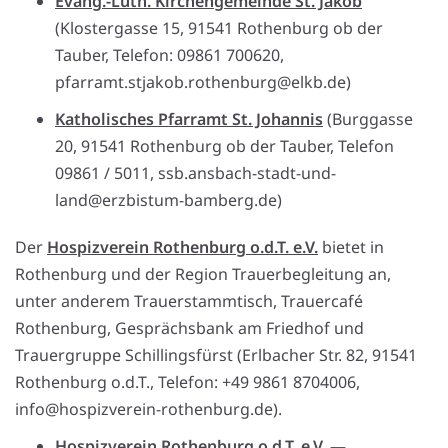
Evang.-Luth. Kirchengemeinde St. Jakob
(Klostergasse 15, 91541 Rothenburg ob der
Tauber, Telefon: 09861 700620,
pfarramt.stjakob.rothenburg@elkb.de)
Katholisches Pfarramt St. Johannis
(Burggasse
20, 91541 Rothenburg ob der Tauber, Telefon
09861 / 5011, ssb.ansbach-stadt-und-
land@erzbistum-bamberg.de)
Der
Hospizverein Rothenburg o.d.T. e.V.
bietet in
Rothenburg und der Region Trauerbegleitung an,
unter anderem Trauerstammtisch, Trauercafé
Rothenburg, Gesprächsbank am Friedhof und
Trauergruppe Schillingsfürst (Erlbacher Str. 82, 91541
Rothenburg o.d.T., Telefon: +49 9861 8704006,
info@hospizverein-rothenburg.de).
Hospizverein Rothenburg o.d.T. e.V.
—