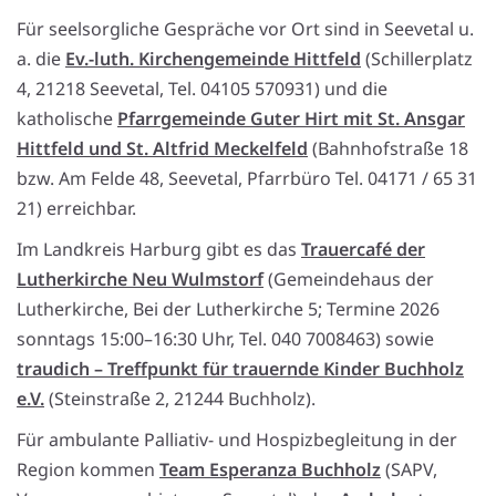
Für seelsorgliche Gespräche vor Ort sind in Seevetal u.
a. die
Ev.-luth. Kirchengemeinde Hittfeld
(Schillerplatz
4, 21218 Seevetal, Tel. 04105 570931) und die
katholische
Pfarrgemeinde Guter Hirt mit St. Ansgar
Hittfeld und St. Altfrid Meckelfeld
(Bahnhofstraße 18
bzw. Am Felde 48, Seevetal, Pfarrbüro Tel. 04171 / 65 31
21) erreichbar.
Im Landkreis Harburg gibt es das
Trauercafé der
Lutherkirche Neu Wulmstorf
(Gemeindehaus der
Lutherkirche, Bei der Lutherkirche 5; Termine 2026
sonntags 15:00–16:30 Uhr, Tel. 040 7008463) sowie
traudich – Treffpunkt für trauernde Kinder Buchholz
e.V.
(Steinstraße 2, 21244 Buchholz).
Für ambulante Palliativ- und Hospizbegleitung in der
Region kommen
Team Esperanza Buchholz
(SAPV,