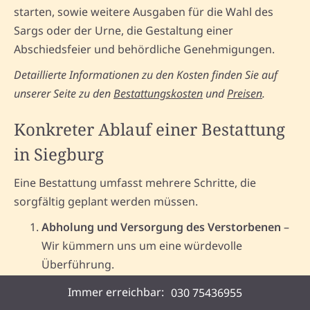
starten, sowie weitere Ausgaben für die Wahl des
Sargs oder der Urne, die Gestaltung einer
Abschiedsfeier und behördliche Genehmigungen.
Detaillierte Informationen zu den Kosten finden Sie auf
unserer Seite zu den
Bestattungskosten
und
Preisen
.
Konkreter Ablauf einer Bestattung
in Siegburg
Eine Bestattung umfasst mehrere Schritte, die
sorgfältig geplant werden müssen.
Abholung und Versorgung des Verstorbenen
–
Wir kümmern uns um eine würdevolle
Überführung.
Behördliche Formalitäten
– Ausstellung der
Immer erreichbar:
030 75436955
Sterbeurkunde, Einholung erforderlicher