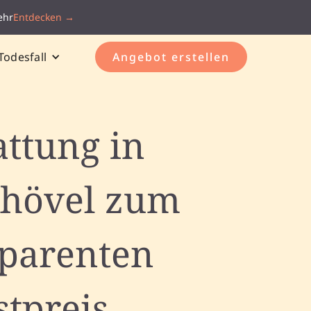
ehr
Entdecken →
Todesfall
Angebot erstellen
attung in
khövel zum
sparenten
stpreis