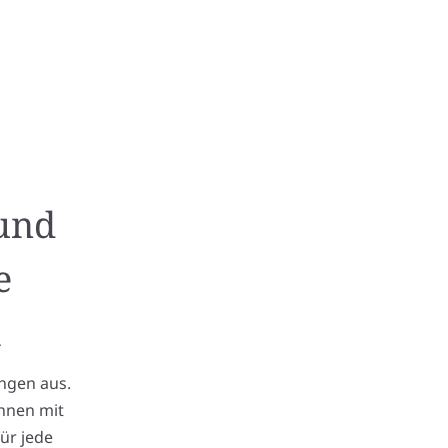
 und
e
l
ungen aus.
Ihnen mit
ür jede