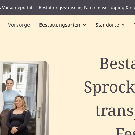
s Vorsorgeportal — Bestattungswünsche, Patientenverfügung & m
Vorsorge
Bestattungsarten
Standorte
Best
Sproc
tran
Fe