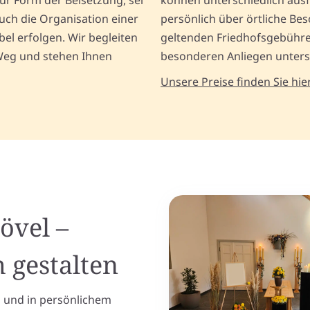
zur Form der Beisetzung, sei
können unterschiedlich ausfa
uch die Organisation einer
persönlich über örtliche Bes
ibel erfolgen. Wir begleiten
geltenden Friedhofsgebühren
 Weg und stehen Ihnen
besonderen Anliegen unters
Unsere Preise finden Sie hier
övel –
 gestalten
ll und in persönlichem