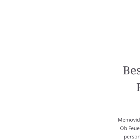
Bes
Memovida 
Ob Feuer
persön