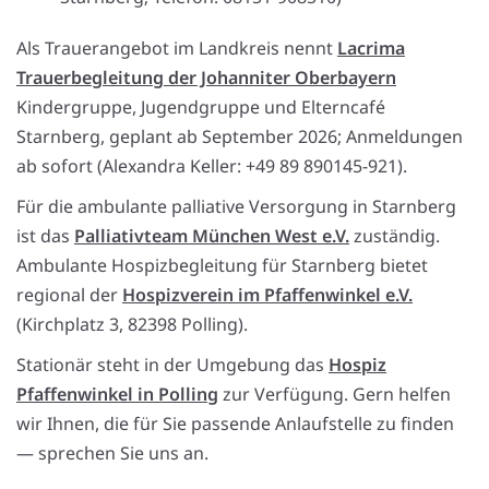
Als Trauerangebot im Landkreis nennt
Lacrima
Trauerbegleitung der Johanniter Oberbayern
Kindergruppe, Jugendgruppe und Elterncafé
Starnberg, geplant ab September 2026; Anmeldungen
ab sofort (Alexandra Keller: +49 89 890145-921).
Für die ambulante palliative Versorgung in Starnberg
ist das
Palliativteam München West e.V.
zuständig.
Ambulante Hospizbegleitung für Starnberg bietet
regional der
Hospizverein im Pfaffenwinkel e.V.
(Kirchplatz 3, 82398 Polling).
Stationär steht in der Umgebung das
Hospiz
Pfaffenwinkel in Polling
zur Verfügung. Gern helfen
wir Ihnen, die für Sie passende Anlaufstelle zu finden
— sprechen Sie uns an.