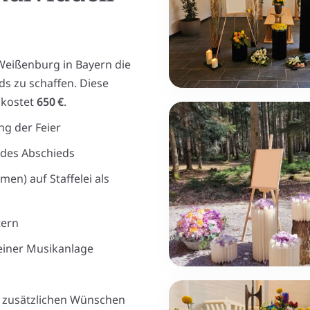
 Weißenburg in Bayern die
s zu schaffen. Diese
 kostet
650 €
.
ng der Feier
 des Abschieds
men) auf Staffelei als
tern
einer Musikanlage
ei zusätzlichen Wünschen