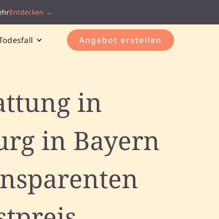
ehr
Entdecken →
Todesfall
Angebot erstellen
attung in
rg in Bayern
ansparenten
stpreis