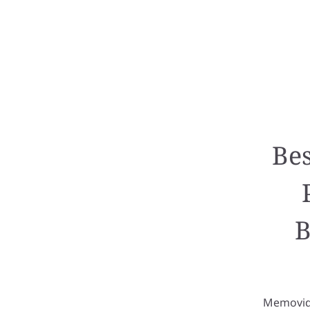
Bes
B
Memovida