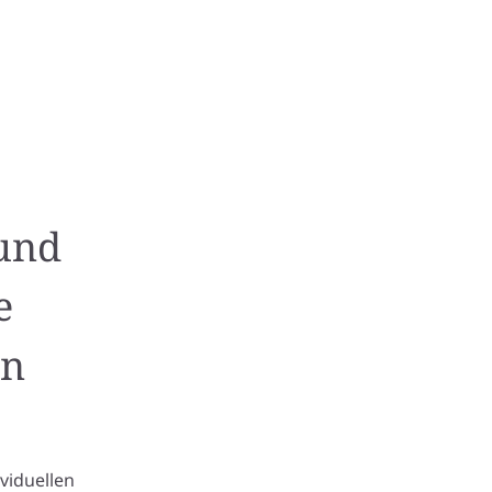
 und
e
in
viduellen