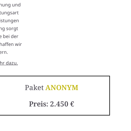
lanung und
tungsart
eistungen
ng sorgt
e bei der
haffen wir
ern.
hr dazu.
Paket
ANONYM
Preis: 2.450 €