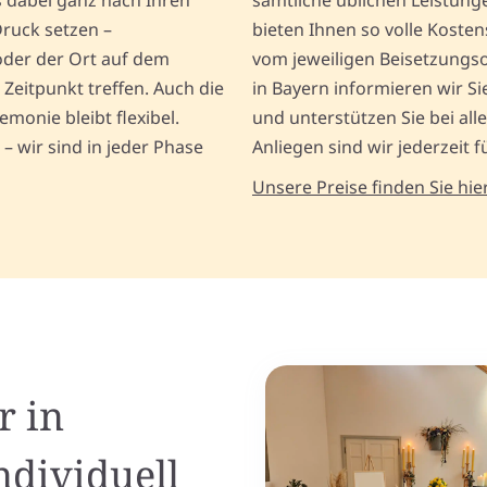
s dabei ganz nach Ihren
sämtliche üblichen Leistun
Druck setzen –
bieten Ihnen so volle Kosten
oder der Ort auf dem
vom jeweiligen Beisetzungso
Zeitpunkt treffen. Auch die
in Bayern informieren wir S
monie bleibt flexibel.
und unterstützen Sie bei all
– wir sind in jeder Phase
Anliegen sind wir jederzeit fü
Unsere Preise finden Sie hier
r in
ndividuell