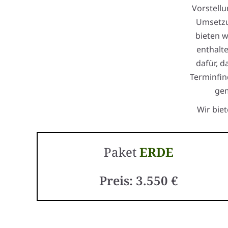
Vorstellu
Umsetzu
bieten w
enthalt
dafür, d
Terminfin
gem
Wir bie
Paket
ERDE
Preis: 3.550 €