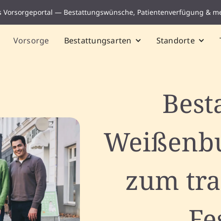
s Vorsorgeportal — Bestattungswünsche, Patientenverfügung & m
Vorsorge
Bestattungsarten
Standorte
Best
Weißenbu
zum tr
Fe