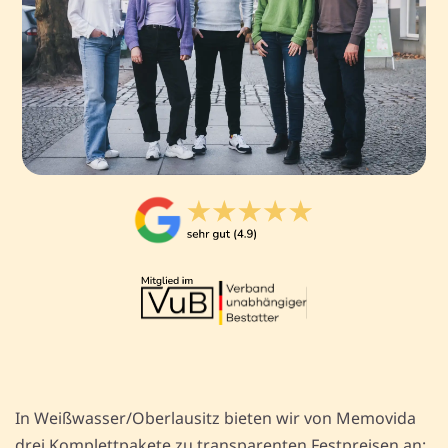
In Weißwasser/Oberlausitz bieten wir von Memovida
drei Komplettpakete zu transparenten Festpreisen an: