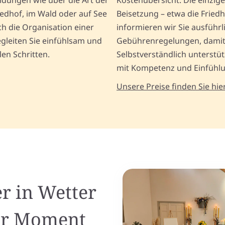
eidungen wie über die Art der
Kostenübersicht. Die einzig
iedhof, im Wald oder auf See
Beisetzung – etwa die Fried
h die Organisation einer
informieren wir Sie ausführl
egleiten Sie einfühlsam und
Gebührenregelungen, damit S
len Schritten.
Selbstverständlich unterstü
mit Kompetenz und Einfühl
Unsere Preise finden Sie hier
er in Wetter
her Moment