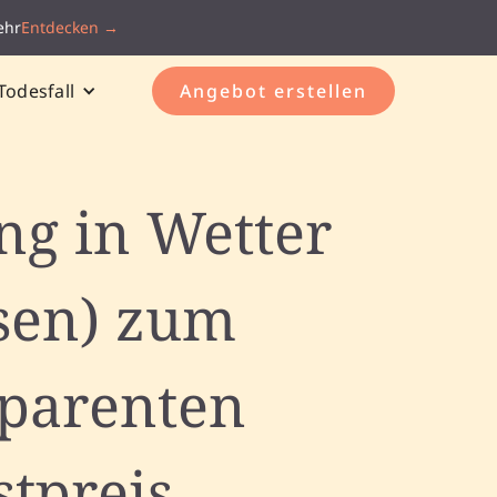
ehr
Entdecken →
Todesfall
Angebot erstellen
ng in Wetter
sen) zum
sparenten
stpreis