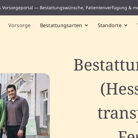
s Vorsorgeportal — Bestattungswünsche, Patientenverfügung & m
Vorsorge
Bestattungsarten
Standorte
Bestattu
(Hes
tran
Fe