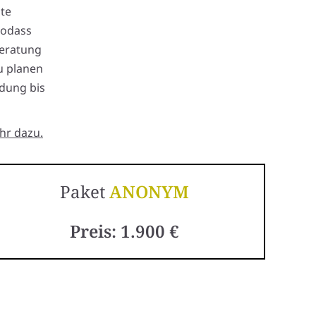
te
sodass
Beratung
zu planen
ndung bis
hr dazu.
Paket
ANONYM
Preis: 1.900 €