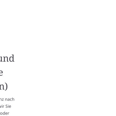
 und
e
n)
anz nach
ir Sie
 oder