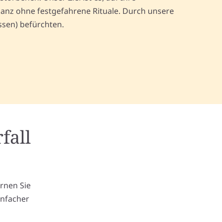
anz ohne festgefahrene Rituale. Durch unsere
ssen) befürchten.
fall
m
ernen Sie
infacher