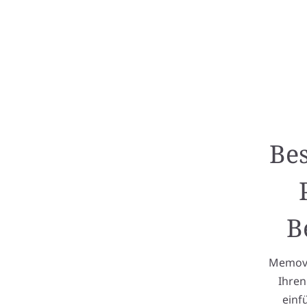
Bes
B
Memovid
Ihren
einf