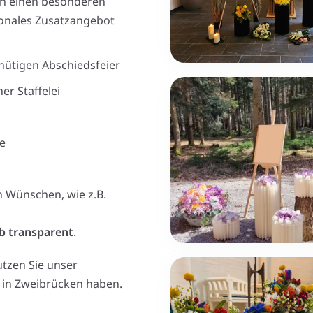
ken einen besonderen
ionales Zusatzangebot
nütigen Abschiedsfeier
er Staffelei
e
 Wünschen, wie z.B.
b transparent
.
utzen Sie unser
r in Zweibrücken haben.