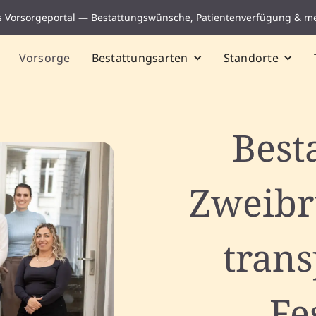
s Vorsorgeportal — Bestattungswünsche, Patientenverfügung & m
Vorsorge
Bestattungsarten
Standorte
Best
Zweibr
tran
Fe