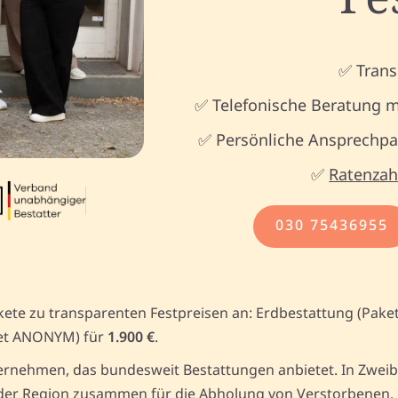
✅ Trans
✅ Telefonische Beratung m
✅ Persönliche Ansprechpar
✅
Ratenzah
030 75436955
kete zu transparenten Festpreisen an: Erdbestattung (Pake
et ANONYM) für
1.900 €
.
rnehmen, das bundesweit Bestattungen anbietet. In Zweibr
er Region zusammen für die Abholung von Verstorbenen. Un