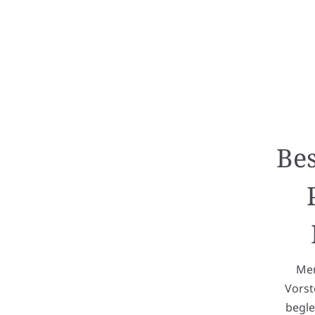
Bes
Mem
Vorst
begle