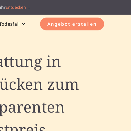
ehr
Entdecken →
Todesfall
Angebot erstellen
attung in
ücken zum
sparenten
stpreis