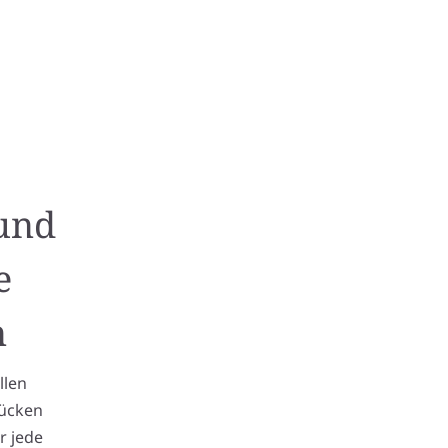
 und
e
n
llen
rücken
r jede