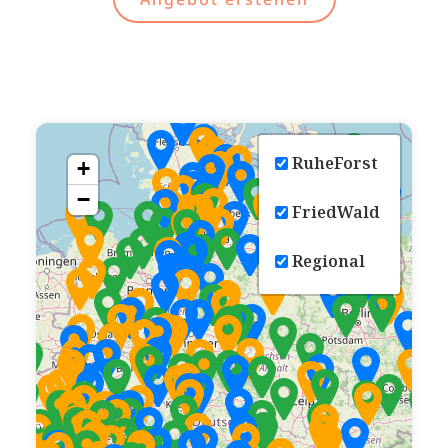
RuheForst
+
−
FriedWald
Regional