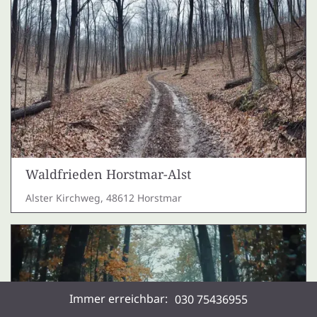
Waldfrieden Horstmar-Alst
Alster Kirchweg, 48612 Horstmar
Immer erreichbar:
030 75436955