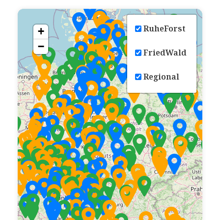
RuheForst
+
−
FriedWald
Regional