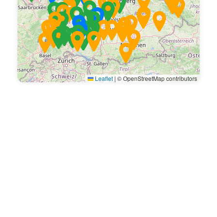
Leaflet
|
© OpenStreetMap contributors