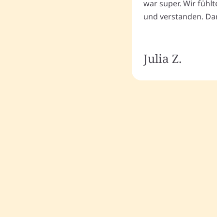
war super. Wir fühl
und verstanden. Dan
Julia Z.