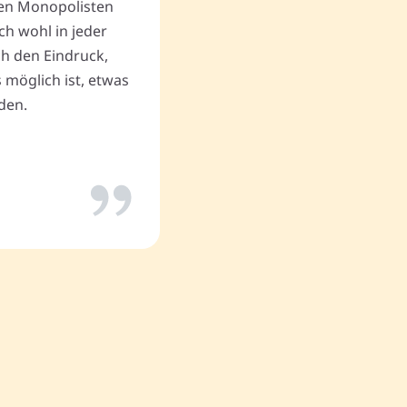
en Monopolisten
ch wohl in jeder
uch den Eindruck,
Thomas P.
 möglich ist, etwas
den.