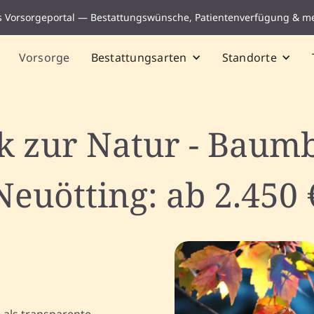
s Vorsorgeportal — Bestattungswünsche, Patientenverfügung & m
Vorsorge
Bestattungsarten
Standorte
k zur Natur - Baumb
Neuötting: ab 2.450 
 als transparente