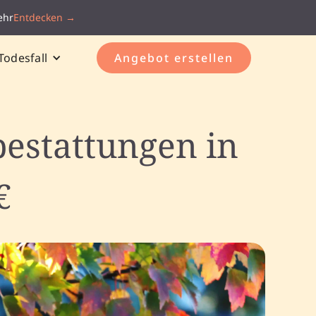
ehr
Entdecken →
Todesfall
Angebot erstellen
estattungen in
€