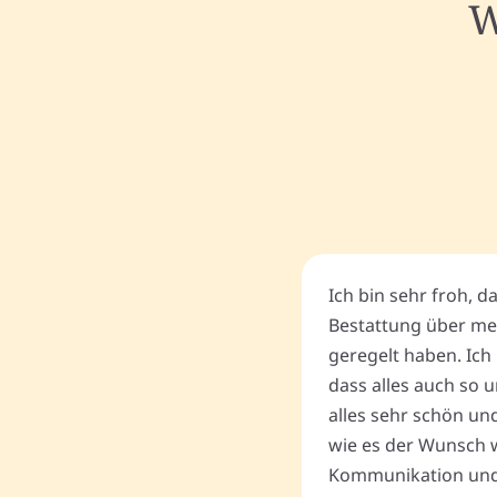
W
Ich bin sehr froh, d
Bestattung über me
geregelt haben. Ich 
dass alles auch so u
alles sehr schön un
wie es der Wunsch wa
Kommunikation und