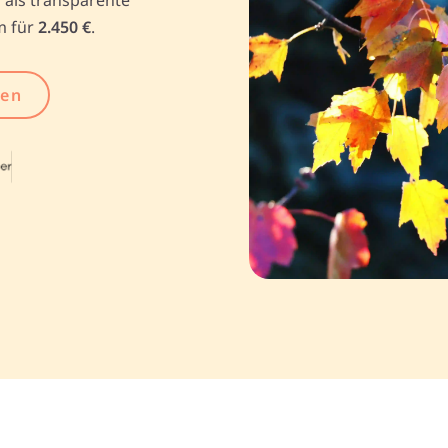
m für
2.450 €
.
gen