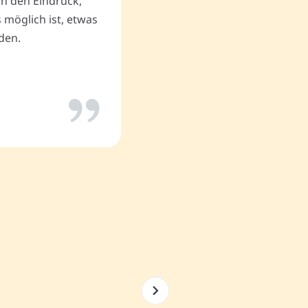
uch den Eindruck,
Thomas P.
 möglich ist, etwas
den.