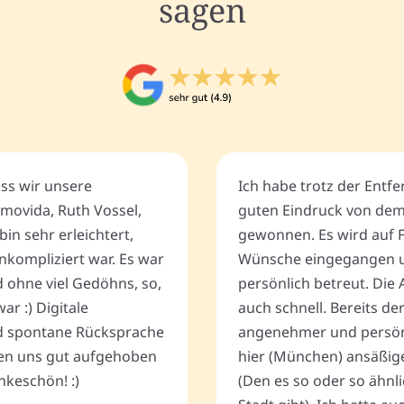
sagen
ass wir unsere
Ich habe trotz der Entf
movida, Ruth Vossel,
guten Eindruck von de
bin sehr erleichtert,
gewonnen. Es wird auf 
nkompliziert war. Es war
Wünsche eingegangen u
d ohne viel Gedöhns, so,
persönlich betreut. Die 
r :) Digitale
auch schnell. Bereits de
 spontane Rücksprache
angenehmer und persönli
ten uns gut aufgehoben
hier (München) ansäßig
keschön! :)
(Den es so oder so ähnli