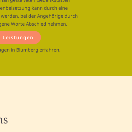
rnah gestalteten Gedenkstätten
nenbeisetzung kann durch eine
t werden, bei der Angehörige durch
igene Worte Abschied nehmen.
 Leistungen
ngen in Blumberg erfahren.
ns