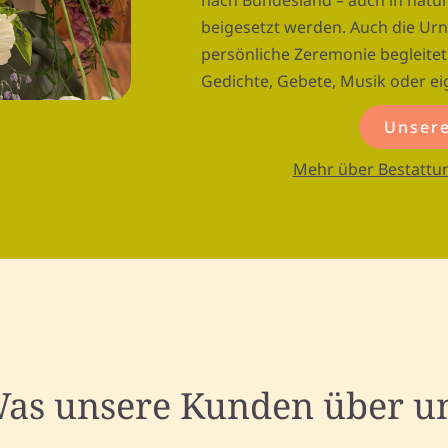
nach Bundesland – auch in natu
beigesetzt werden. Auch die Ur
persönliche Zeremonie begleite
Gedichte, Gebete, Musik oder e
Unsere
Mehr über Bestattu
as unsere Kunden über u