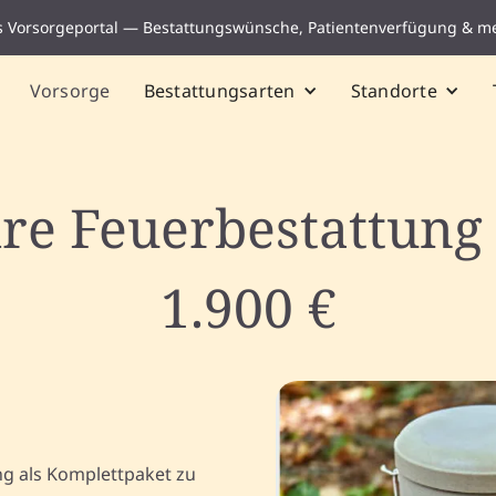
s Vorsorgeportal — Bestattungswünsche, Patientenverfügung & m
Vorsorge
Bestattungsarten
Standorte
hre Feuerbestattung
1.900 €
ng als Komplettpaket zu