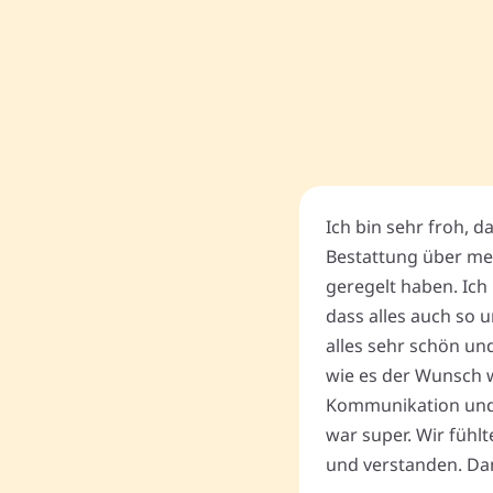
Ich bin sehr froh, d
Bestattung über me
geregelt haben. Ich 
dass alles auch so u
alles sehr schön un
wie es der Wunsch wa
Kommunikation und
war super. Wir fühl
und verstanden. Dan