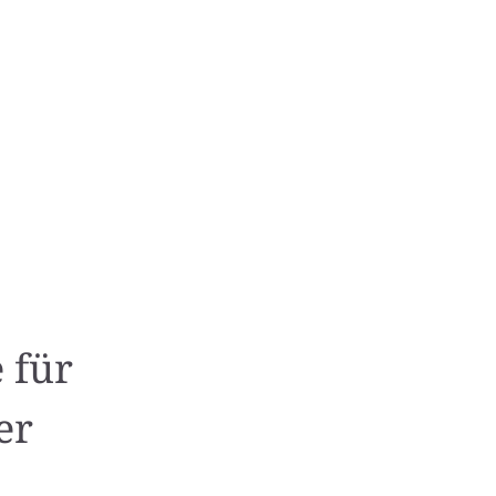
 für
er