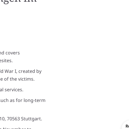
nd covers
sites.
d War I, created by
 of the victims.
l services.
 such as for long-term
10, 70563 Stuttgart.
R