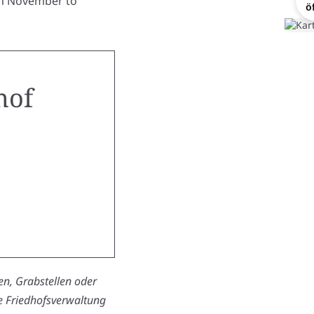
om November to
ö
hof
n, Grabstellen oder
ie Friedhofsverwaltung