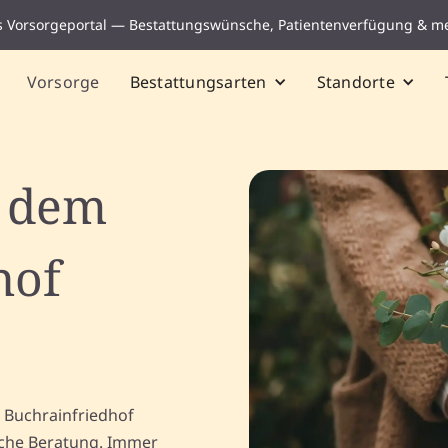
s Vorsorgeportal — Bestattungswünsche, Patientenverfügung & m
Vorsorge
Bestattungsarten
Standorte
f dem
hof
 Buchrainfriedhof
iche Beratung. Immer