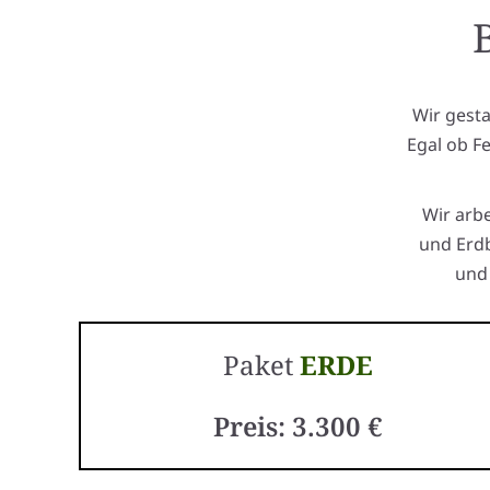
Wir gest
Egal ob F
Wir arb
und Erdb
und 
Paket
ERDE
Preis: 3.300 €