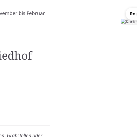
ovember bis Februar
Rou
iedhof
n, Grabstellen oder