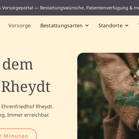
s Vorsorgeportal — Bestattungswünsche, Patientenverfügung & m
Vorsorge
Bestattungsarten
Standorte
f dem
 Rheydt
 Ehrenfriedhof Rheydt.
ng. Immer erreichbar.
2 Minuten