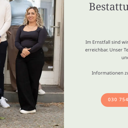
Bestatt
Im Ernstfall sind w
erreichbar. Unser T
un
Informationen z
030 75