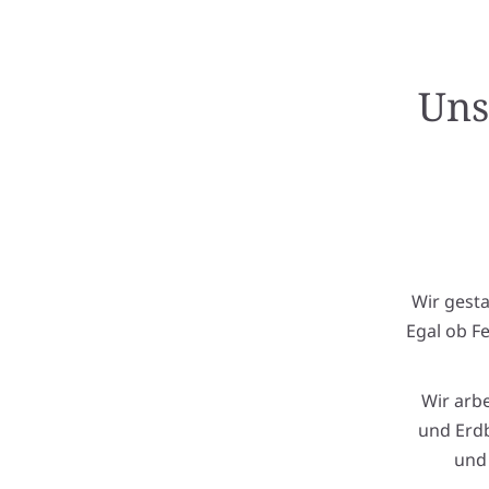
Uns
Wir gest
Egal ob F
Wir arb
und Erdb
und 