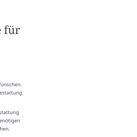
 für
Wünschen.
estattung,
stattung
benötigen
hen.