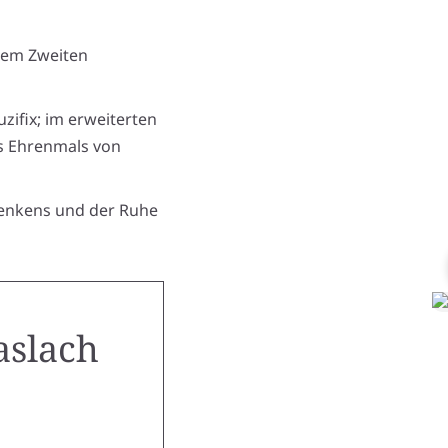
dem Zweiten
uzifix; im erweiterten
des Ehrenmals von
denkens und der Ruhe
aslach