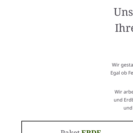
Uns
Ihr
Wir gest
Egal ob F
Wir arb
und Erdb
und 
Paket
ERDE