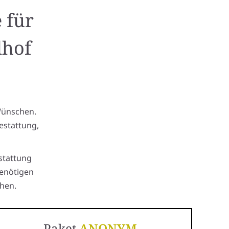
 für
dhof
Wünschen.
estattung,
stattung
benötigen
hen.
Paket
ANONYM