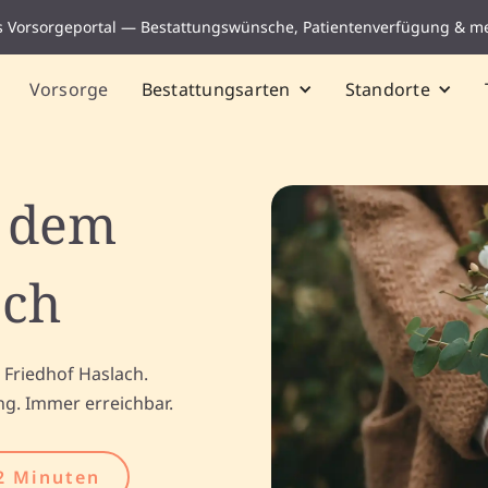
s Vorsorgeportal — Bestattungswünsche, Patientenverfügung & m
Vorsorge
Bestattungsarten
Standorte
f dem
ach
 Friedhof Haslach.
ng. Immer erreichbar.
2 Minuten