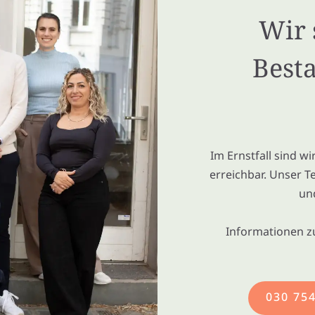
Wir 
Besta
Im Ernstfall sind w
erreichbar. Unser T
un
Informationen z
030 75