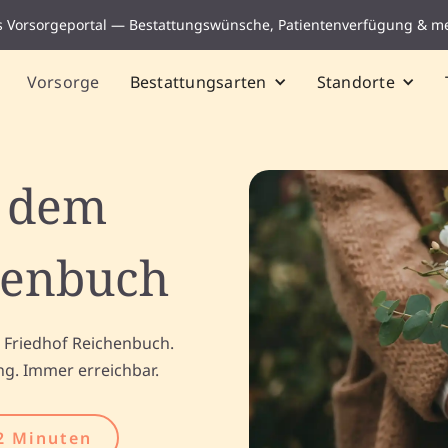
s Vorsorgeportal — Bestattungswünsche, Patientenverfügung & m
Vorsorge
Bestattungsarten
Standorte
f dem
henbuch
 Friedhof Reichenbuch.
ng. Immer erreichbar.
2 Minuten