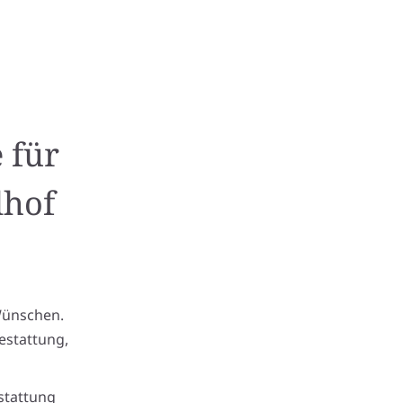
 für
dhof
Wünschen.
estattung,
stattung