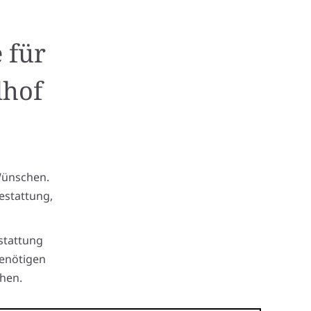
 für
dhof
Wünschen.
estattung,
stattung
benötigen
hen.