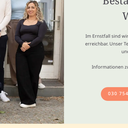
Besta
W
Im Ernstfall sind w
erreichbar. Unser T
un
Informationen z
030 75