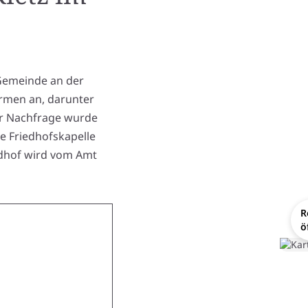
 Gemeinde an der
ormen an, darunter
r Nachfrage wurde
e Friedhofskapelle
iedhof wird vom Amt
R
ö