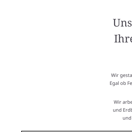
Uns
Ihr
Wir gest
Egal ob F
Wir arb
und Erdb
und 