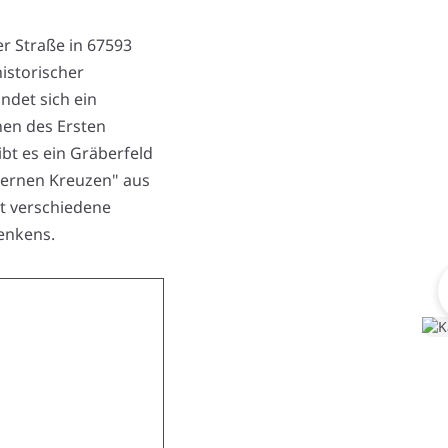
er Straße in 67593
historischer
ndet sich ein
nen des Ersten
ibt es ein Gräberfeld
isernen Kreuzen" aus
et verschiedene
enkens.