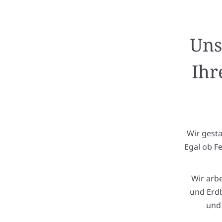
Uns
Ihr
Wir gest
Egal ob F
Wir arb
und Erdb
und 