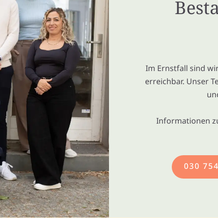
Besta
Im Ernstfall sind w
erreichbar. Unser T
un
Informationen z
030 75