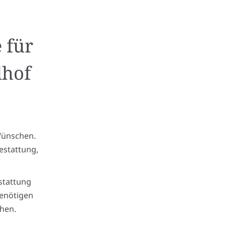
 für
dhof
Wünschen.
estattung,
stattung
benötigen
hen.