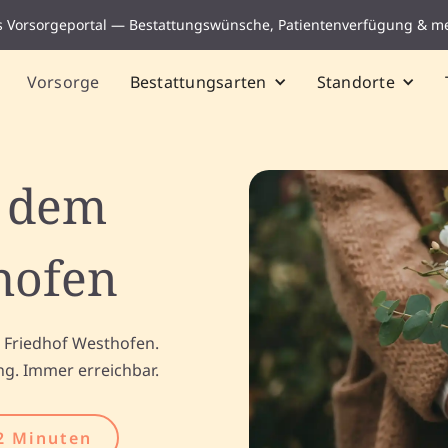
s Vorsorgeportal — Bestattungswünsche, Patientenverfügung & m
Vorsorge
Bestattungsarten
Standorte
f dem
hofen
 Friedhof Westhofen.
ng. Immer erreichbar.
2 Minuten