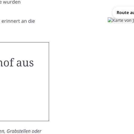
ne wurden
Route a
erinnert an die
hof aus
n, Grabstellen oder