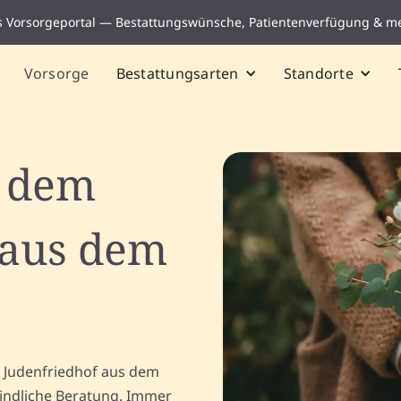
s Vorsorgeportal — Bestattungswünsche, Patientenverfügung & m
Vorsorge
Bestattungsarten
Standorte
f dem
 aus dem
t
m Judenfriedhof aus dem
indliche Beratung. Immer