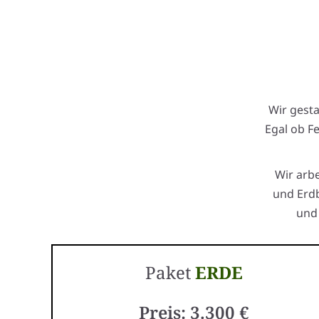
Wir gest
Egal ob F
Wir arb
und Erdb
und 
Paket
ERDE
Preis: 3.300 €