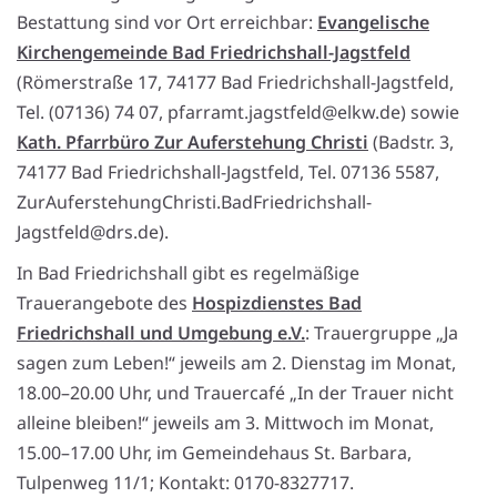
Bestattung sind vor Ort erreichbar:
Evangelische
Kirchengemeinde Bad Friedrichshall-Jagstfeld
(Römerstraße 17, 74177 Bad Friedrichshall-Jagstfeld,
Tel. (07136) 74 07, pfarramt.jagstfeld@elkw.de) sowie
Kath. Pfarrbüro Zur Auferstehung Christi
(Badstr. 3,
74177 Bad Friedrichshall-Jagstfeld, Tel. 07136 5587,
ZurAuferstehungChristi.BadFriedrichshall-
Jagstfeld@drs.de).
In Bad Friedrichshall gibt es regelmäßige
Trauerangebote des
Hospizdienstes Bad
Friedrichshall und Umgebung e.V.
: Trauergruppe „Ja
sagen zum Leben!“ jeweils am 2. Dienstag im Monat,
18.00–20.00 Uhr, und Trauercafé „In der Trauer nicht
alleine bleiben!“ jeweils am 3. Mittwoch im Monat,
15.00–17.00 Uhr, im Gemeindehaus St. Barbara,
Tulpenweg 11/1; Kontakt: 0170-8327717.