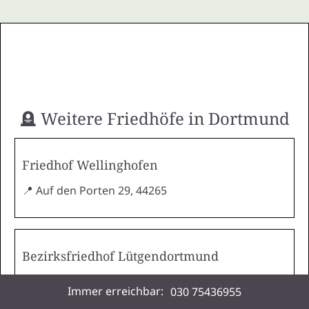
🪦 Weitere Friedhöfe in Dortmund
Friedhof Wellinghofen
📍 Auf den Porten 29, 44265
Bezirksfriedhof Lütgendortmund
📍 , 44388
Immer erreichbar:
030 75436955