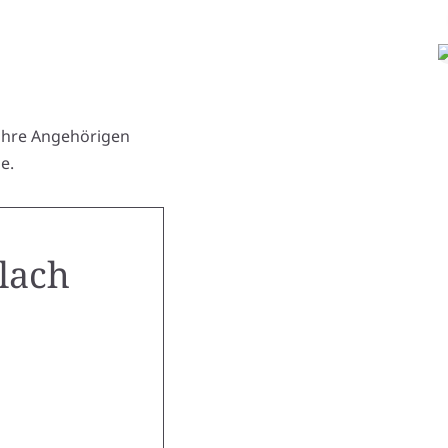
 ihre Angehörigen
e.
llach