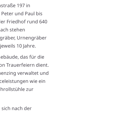
hstraße 197 in
 Peter und Paul bis
der Friedhof rund 640
lach stehen
dgräber, Urnengräber
eweils 10 Jahre.
Gebäude, das für die
n Trauerfeiern dient.
menzing verwaltet und
iceleistungen wie ein
hrollstühle zur
 sich nach der