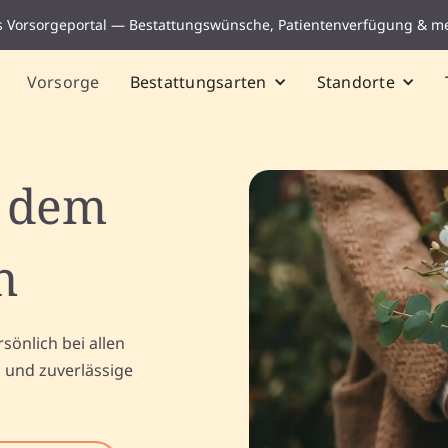
s Vorsorgeportal — Bestattungswünsche, Patientenverfügung & m
Vorsorge
Bestattungsarten
Standorte
f dem
h
sönlich bei allen
g und zuverlässige