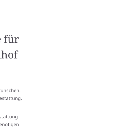
 für
dhof
Wünschen.
estattung,
stattung
benötigen