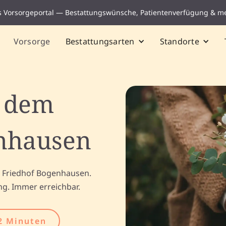
s Vorsorgeportal — Bestattungswünsche, Patientenverfügung & m
Vorsorge
Bestattungsarten
Standorte
f dem
enhausen
m Friedhof Bogenhausen.
ng. Immer erreichbar.
2 Minuten