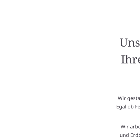
Uns
Ihr
Wir gest
Egal ob F
Wir arb
und Erdb