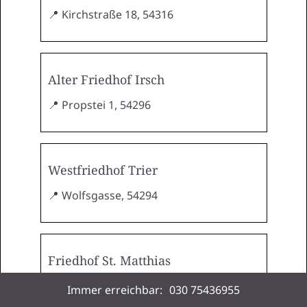
📍 Kirchstraße 18, 54316
Alter Friedhof Irsch
📍 Propstei 1, 54296
Westfriedhof Trier
📍 Wolfsgasse, 54294
Friedhof St. Matthias
📍 Aulstraße 23, 54290
Immer erreichbar:
030 75436955