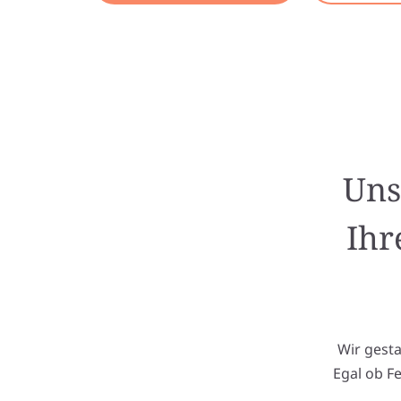
Uns
Ihr
Wir gest
Egal ob F