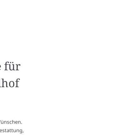
 für
dhof
Wünschen.
estattung,