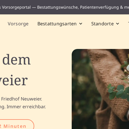
s Vorsorgeportal — Bestattungswünsche, Patientenverfügung & m
Vorsorge
Bestattungsarten
Standorte
f dem
eier
 Friedhof Neuweier.
ng. Immer erreichbar.
2 Minuten