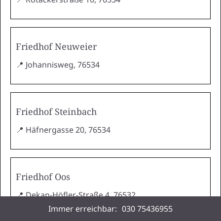
Friedhof Neuweier
📍 Johannisweg, 76534
Friedhof Steinbach
📍 Häfnergasse 20, 76534
Friedhof Oos
📍 Dekan-Höfler-Straße 4, 76532
Immer erreichbar:
030 75436955