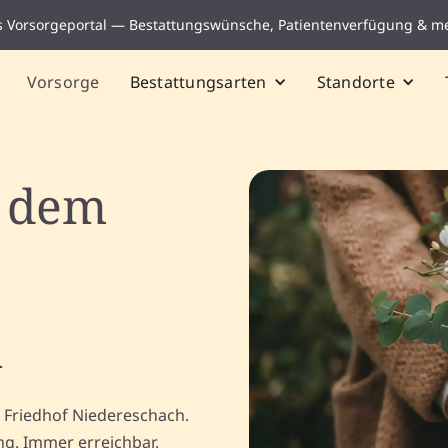
s Vorsorgeportal — Bestattungswünsche, Patientenverfügung & m
Vorsorge
Bestattungsarten
Standorte
f dem
h
 Friedhof Niedereschach.
ng. Immer erreichbar.