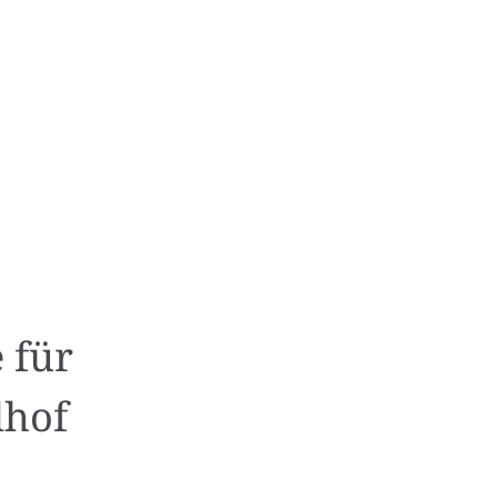
 für
dhof