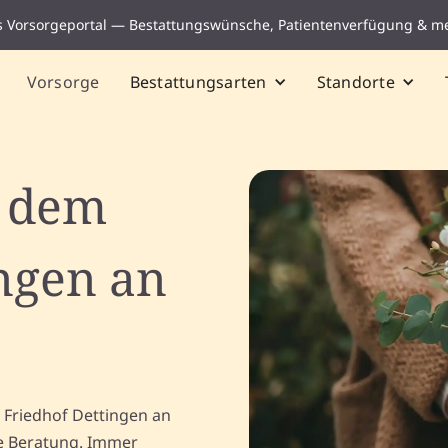
s Vorsorgeportal — Bestattungswünsche, Patientenverfügung & m
Vorsorge
Bestattungsarten
Standorte
f dem
ngen an
 Friedhof Dettingen an
che Beratung. Immer