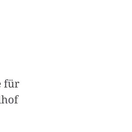
 für
dhof