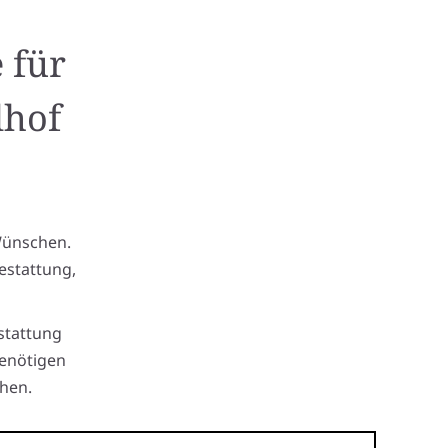
 für
dhof
Wünschen.
estattung,
stattung
benötigen
hen.