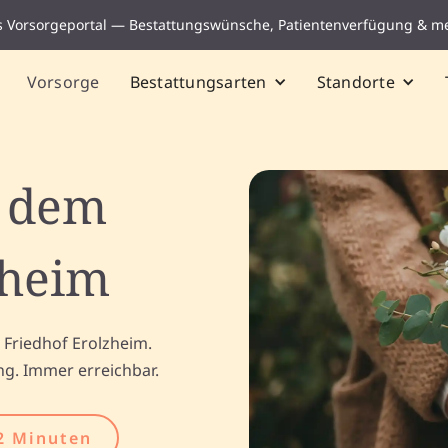
s Vorsorgeportal — Bestattungswünsche, Patientenverfügung & m
Vorsorge
Bestattungsarten
Standorte
f dem
zheim
 Friedhof Erolzheim.
ng. Immer erreichbar.
2 Minuten