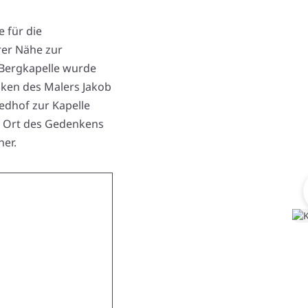
e für die
rer Nähe zur
e Bergkapelle wurde
sken des Malers Jakob
edhof zur Kapelle
ein Ort des Gedenkens
er.