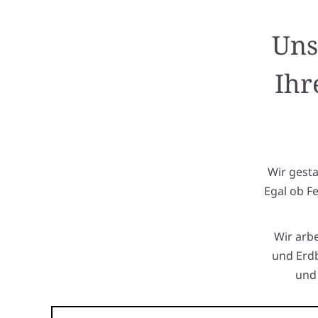
Uns
Ihr
Wir gest
Egal ob F
Wir arb
und Erdb
und 