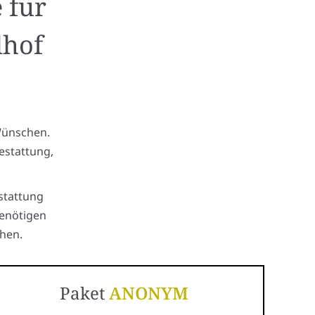
 für
dhof
Wünschen.
estattung,
stattung
benötigen
hen.
Paket
ANONYM