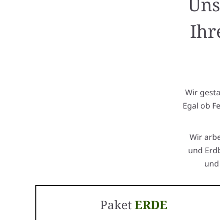
Uns
Ihr
Wir gest
Egal ob F
Wir arb
und Erdb
und 
Paket
ERDE