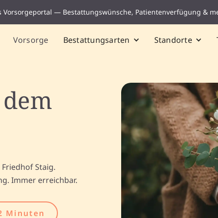
s Vorsorgeportal — Bestattungswünsche, Patientenverfügung & m
Vorsorge
Bestattungsarten
Standorte
f dem
Friedhof Staig.
ng. Immer erreichbar.
2 Minuten