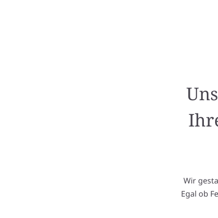
Uns
Ihr
Wir gest
Egal ob F