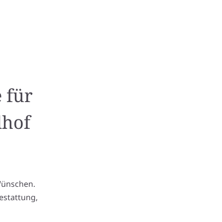
 für
dhof
Wünschen.
estattung,