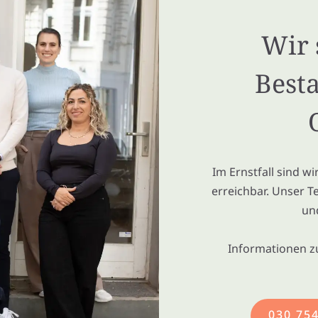
Wir 
Besta
Im Ernstfall sind w
erreichbar. Unser T
un
Informationen z
030 75