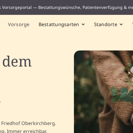
s Vorsorgeportal — Bestattungswünsche, Patientenverfügung & m
Vorsorge
Bestattungsarten
Standorte
f dem
g
 Friedhof Oberkirchberg.
ng. Immer erreichbar.