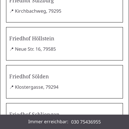
Friedhof Sulzburg
📍 Kirchbachweg, 79295
Friedhof Höllstein
📍 Neue Str. 16, 79585
Friedhof Sölden
📍 Klostergasse, 79294
Friedhof Schliengen
Immer erreichbar:
030 75436955
📍 Am Sonnenstück, 79418