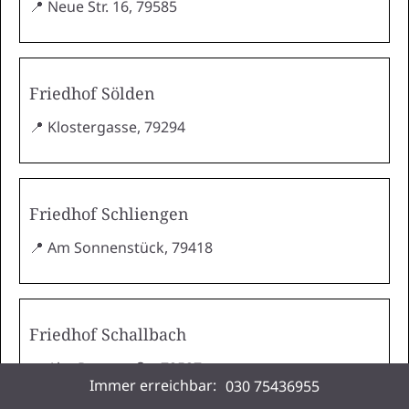
📍 Neue Str. 16, 79585
Friedhof Sölden
📍 Klostergasse, 79294
Friedhof Schliengen
📍 Am Sonnenstück, 79418
Friedhof Schallbach
📍 Alte Poststraße, 79597
Immer erreichbar:
030 75436955