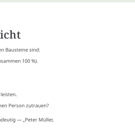
icht
en Bausteine sind:
zusammen 100 %).
leisten.
lnen Person zutrauen?
deutig — „Peter Müller,