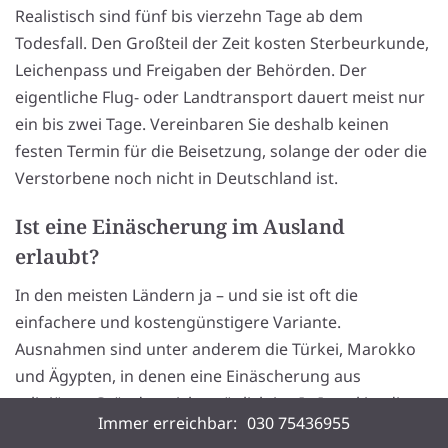
Realistisch sind fünf bis vierzehn Tage ab dem
Todesfall. Den Großteil der Zeit kosten Sterbeurkunde,
Leichenpass und Freigaben der Behörden. Der
eigentliche Flug- oder Landtransport dauert meist nur
ein bis zwei Tage. Vereinbaren Sie deshalb keinen
festen Termin für die Beisetzung, solange der oder die
Verstorbene noch nicht in Deutschland ist.
Ist eine Einäscherung im Ausland
erlaubt?
In den meisten Ländern ja – und sie ist oft die
einfachere und kostengünstigere Variante.
Ausnahmen sind unter anderem die Türkei, Marokko
und Ägypten, in denen eine Einäscherung aus
religiösen Gründen nicht möglich ist. In Israel ist die
Immer erreichbar:
030 75436955
Zahl der Krematorien gering. Die Beisetzung der Urne